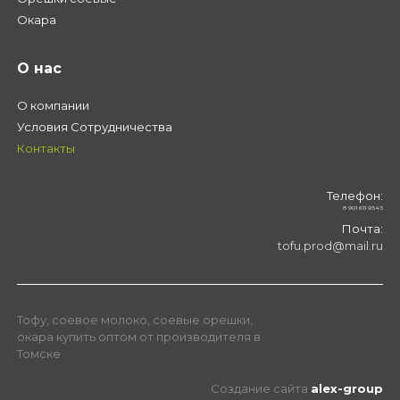
Окара
О нас
О компании
Условия Сотрудничества
Контакты
Телефон:
8 901 611 9545
Почта:
tofu.prod@mail.ru
Тофу, соевое молоко, соевые орешки,
окара купить оптом от производителя в
Томске
Создание сайта
alex-group