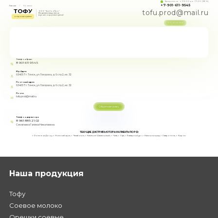
Ежедневно с 05:00 до 17:00 (МСК)
+7-901-611-9545
Главная
Контакты
ТОФУ
tofu.prod@mail.ru
ООО "ЭкоСояПро"
Мы делаем вашу жизнь
вкуснее, а здоровье крепче!
от производителя
Обратная связь
Телефон/факс:
8 901 611 9545
Юр.Адрес:
634057 г. Томск, ул. Говорова, д. 6 стр.2, кв. 32
Почтовый адрес:
634057 г. Томск, ул. Говорова, д. 6 стр.2, кв. 32
Почта:
tofu.prod@mail.ru
Обратная связь
Телефон директора:
8 961 885 21 02
Семагаева Галина Николаевна
ТЕКУЩИЕ ДИСТРИБЬЮТОРЫ И КЛИЕНТЫ ПО РФ:
г. Ростов на Дону, г. Новосибирск, г. Челябинск, г. Каменск-Шахтинский, г. Чита, г. Уфа, г. Екатеринбург, г. Калининград, г. Ставрополь, г. Киров.
Наша продукция
Тофу
Соевое молоко
Орешки соевые